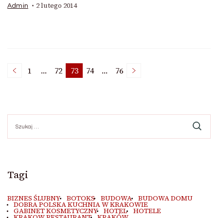
2 lutego 2014
Admin
Stronicowanie
1
…
72
73
74
…
76
Strona
Strona
Strona
Strona
Strona
wpisów
Szukaj:
Tagi
BIZNES ŚLUBNY
BOTOKS
BUDOWA
BUDOWA DOMU
DOBRA POLSKA KUCHNIA W KRAKOWIE
GABINET KOSMETYCZNY
HOTEL
HOTELE
KRAKOW RESTAURANT
KRAKÓW