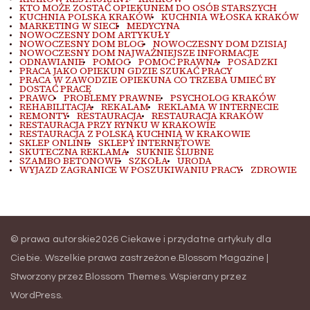
KTO MOŻE ZOSTAĆ OPIEKUNEM DO OSÓB STARSZYCH
KUCHNIA POLSKA KRAKÓW
KUCHNIA WŁOSKA KRAKÓW
MARKETING W SIECI
MEDYCYNA
NOWOCZESNY DOM ARTYKUŁY
NOWOCZESNY DOM BLOG
NOWOCZESNY DOM DZISIAJ
NOWOCZESNY DOM NAJWAŻNIEJSZE INFORMACJE
ODNAWIANIE
POMOC
POMOC PRAWNA
POSADZKI
PRACA JAKO OPIEKUN GDZIE SZUKAĆ PRACY
PRACA W ZAWODZIE OPIEKUNA CO TRZEBA UMIEĆ BY
DOSTAĆ PRACĘ
PRAWO
PROBLEMY PRAWNE
PSYCHOLOG KRAKÓW
REHABILITACJA
REKALAM
REKLAMA W INTERNECIE
REMONTY
RESTAURACJA
RESTAURACJA KRAKÓW
RESTAURACJA PRZY RYNKU W KRAKOWIE
RESTAURACJA Z POLSKĄ KUCHNIĄ W KRAKOWIE
SKLEP ONLINE
SKLEPY INTERNETOWE
SKUTECZNA REKLAMA
SUKNIE ŚLUBNE
SZAMBO BETONOWE
SZKOŁA
URODA
WYJAZD ZAGRANICE W POSZUKIWANIU PRACY
ZDROWIE
© prawa autorskie2026
Ciekawe i przydatne artykuły dla
Ciebie
. Wszelkie prawa zastrzeżone.
Blossom Magazine |
Stworzony przez
Blossom Themes
.
Wspierany przez
WordPress
.