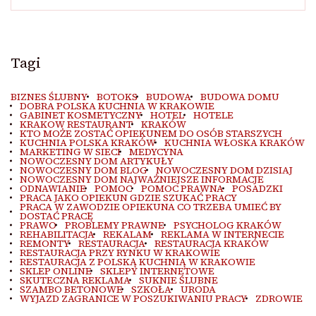
Tagi
BIZNES ŚLUBNY
BOTOKS
BUDOWA
BUDOWA DOMU
DOBRA POLSKA KUCHNIA W KRAKOWIE
GABINET KOSMETYCZNY
HOTEL
HOTELE
KRAKOW RESTAURANT
KRAKÓW
KTO MOŻE ZOSTAĆ OPIEKUNEM DO OSÓB STARSZYCH
KUCHNIA POLSKA KRAKÓW
KUCHNIA WŁOSKA KRAKÓW
MARKETING W SIECI
MEDYCYNA
NOWOCZESNY DOM ARTYKUŁY
NOWOCZESNY DOM BLOG
NOWOCZESNY DOM DZISIAJ
NOWOCZESNY DOM NAJWAŻNIEJSZE INFORMACJE
ODNAWIANIE
POMOC
POMOC PRAWNA
POSADZKI
PRACA JAKO OPIEKUN GDZIE SZUKAĆ PRACY
PRACA W ZAWODZIE OPIEKUNA CO TRZEBA UMIEĆ BY
DOSTAĆ PRACĘ
PRAWO
PROBLEMY PRAWNE
PSYCHOLOG KRAKÓW
REHABILITACJA
REKALAM
REKLAMA W INTERNECIE
REMONTY
RESTAURACJA
RESTAURACJA KRAKÓW
RESTAURACJA PRZY RYNKU W KRAKOWIE
RESTAURACJA Z POLSKĄ KUCHNIĄ W KRAKOWIE
SKLEP ONLINE
SKLEPY INTERNETOWE
SKUTECZNA REKLAMA
SUKNIE ŚLUBNE
SZAMBO BETONOWE
SZKOŁA
URODA
WYJAZD ZAGRANICE W POSZUKIWANIU PRACY
ZDROWIE