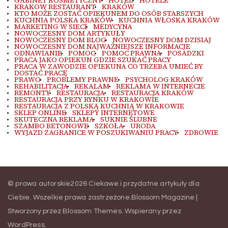
GABINET KOSMETYCZNY
HOTEL
HOTELE
KRAKOW RESTAURANT
KRAKÓW
KTO MOŻE ZOSTAĆ OPIEKUNEM DO OSÓB STARSZYCH
KUCHNIA POLSKA KRAKÓW
KUCHNIA WŁOSKA KRAKÓW
MARKETING W SIECI
MEDYCYNA
NOWOCZESNY DOM ARTYKUŁY
NOWOCZESNY DOM BLOG
NOWOCZESNY DOM DZISIAJ
NOWOCZESNY DOM NAJWAŻNIEJSZE INFORMACJE
ODNAWIANIE
POMOC
POMOC PRAWNA
POSADZKI
PRACA JAKO OPIEKUN GDZIE SZUKAĆ PRACY
PRACA W ZAWODZIE OPIEKUNA CO TRZEBA UMIEĆ BY
DOSTAĆ PRACĘ
PRAWO
PROBLEMY PRAWNE
PSYCHOLOG KRAKÓW
REHABILITACJA
REKALAM
REKLAMA W INTERNECIE
REMONTY
RESTAURACJA
RESTAURACJA KRAKÓW
RESTAURACJA PRZY RYNKU W KRAKOWIE
RESTAURACJA Z POLSKĄ KUCHNIĄ W KRAKOWIE
SKLEP ONLINE
SKLEPY INTERNETOWE
SKUTECZNA REKLAMA
SUKNIE ŚLUBNE
SZAMBO BETONOWE
SZKOŁA
URODA
WYJAZD ZAGRANICE W POSZUKIWANIU PRACY
ZDROWIE
© prawa autorskie2026
Ciekawe i przydatne artykuły dla
Ciebie
. Wszelkie prawa zastrzeżone.
Blossom Magazine |
Stworzony przez
Blossom Themes
.
Wspierany przez
WordPress
.