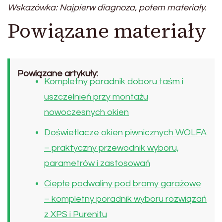
Wskazówka: Najpierw diagnoza, potem materiały.
Powiązane materiały
Powiązane artykuły:
Kompletny poradnik doboru taśm i
uszczelnień przy montażu
nowoczesnych okien
Doświetlacze okien piwnicznych WOLFA
– praktyczny przewodnik wyboru,
parametrów i zastosowań
Ciepłe podwaliny pod bramy garażowe
– kompletny poradnik wyboru rozwiązań
z XPS i Purenitu