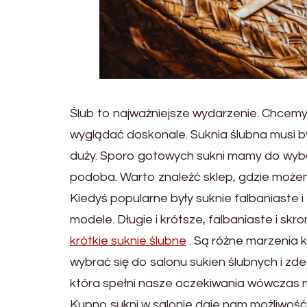
Ślub to najważniejsze wydarzenie. Chcemy
wyglądać doskonale. Suknia ślubna musi b
duży. Sporo gotowych sukni mamy do wybo
podoba. Warto znaleźć sklep, gdzie możem
Kiedyś popularne były suknie falbaniaste i 
modele. Długie i krótsze, falbaniaste i s
krótkie suknie ślubne
. Są różne marzenia k
wybrać się do salonu sukien ślubnych i zdec
która spełni nasze oczekiwania wówczas m
Kupno sukni w salonie daje nam możliwość