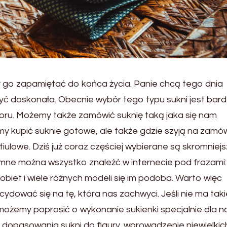
 go zapamiętać do końca życia. Panie chcą tego dnia
yć doskonała. Obecnie wybór tego typu sukni jest bar
ru. Możemy także zamówić suknię taką jaka się nam
y kupić suknie gotowe, ale także gdzie szyją na zamów
tiulowe. Dziś już coraz częściej wybierane są skromniej
kromne można wszystko znaleźć w internecie pod frazami:
obiet i wiele różnych modeli się im podoba. Warto więc
ydować się na tę, która nas zachwyci. Jeśli nie ma takie
ożemy poprosić o wykonanie sukienki specjalnie dla na
 dopasowania sukni do figury, wprowadzenie niewielkic