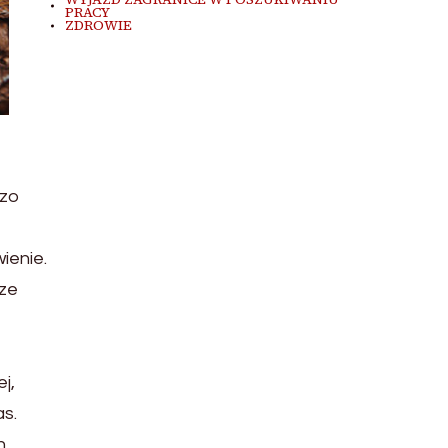
PRACY
ZDROWIE
dzo
ienie.
sze
j,
s.
h