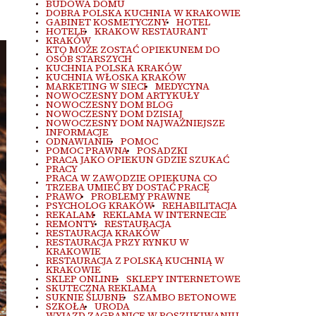
BUDOWA DOMU
DOBRA POLSKA KUCHNIA W KRAKOWIE
GABINET KOSMETYCZNY
HOTEL
HOTELE
KRAKOW RESTAURANT
KRAKÓW
KTO MOŻE ZOSTAĆ OPIEKUNEM DO
OSÓB STARSZYCH
KUCHNIA POLSKA KRAKÓW
KUCHNIA WŁOSKA KRAKÓW
MARKETING W SIECI
MEDYCYNA
NOWOCZESNY DOM ARTYKUŁY
NOWOCZESNY DOM BLOG
NOWOCZESNY DOM DZISIAJ
NOWOCZESNY DOM NAJWAŻNIEJSZE
INFORMACJE
ODNAWIANIE
POMOC
POMOC PRAWNA
POSADZKI
PRACA JAKO OPIEKUN GDZIE SZUKAĆ
PRACY
PRACA W ZAWODZIE OPIEKUNA CO
TRZEBA UMIEĆ BY DOSTAĆ PRACĘ
PRAWO
PROBLEMY PRAWNE
PSYCHOLOG KRAKÓW
REHABILITACJA
REKALAM
REKLAMA W INTERNECIE
REMONTY
RESTAURACJA
RESTAURACJA KRAKÓW
RESTAURACJA PRZY RYNKU W
KRAKOWIE
RESTAURACJA Z POLSKĄ KUCHNIĄ W
KRAKOWIE
SKLEP ONLINE
SKLEPY INTERNETOWE
SKUTECZNA REKLAMA
SUKNIE ŚLUBNE
SZAMBO BETONOWE
SZKOŁA
URODA
WYJAZD ZAGRANICE W POSZUKIWANIU