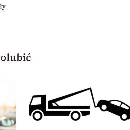
ły
olubić