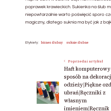
poprawek krawieckich. Sukienka na ślub m
niepowtarzalnie warto poświęcić sporo cza
magiczny, dlatego suknia ma być jak z bajk
biznes ślubny
suknie ślubne
Etykiety:
Nawigacja
Poprzedni artykuł
Haft komputerowy
sposób na dekorac
wpisu
odzieży|Piękne oz
ubrań|Ręczniki z
własnym
imieniem|Ręcznik