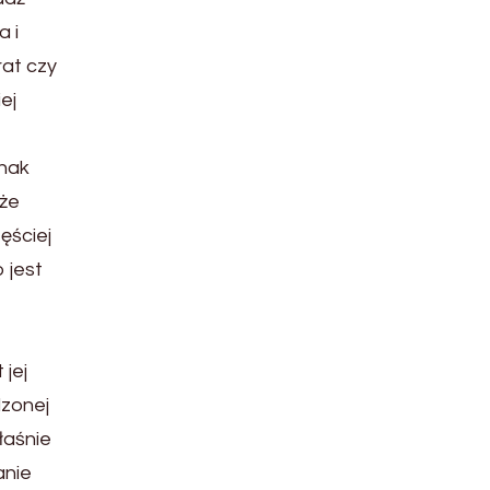
 i
rat czy
ej
nak
 że
ęściej
 jest
jej
dzonej
łaśnie
anie