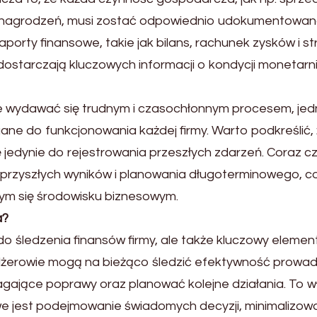
ynagrodzeń, musi zostać odpowiednio udokumentowana
porty finansowe, takie jak bilans, rachunek zysków i st
ostarczają kluczowych informacji o kondycji monetarni
 wydawać się trudnym i czasochłonnym procesem, jed
e do funkcjonowania każdej firmy. Warto podkreślić,
jedynie do rejestrowania przeszłych zdarzeń. Coraz cz
przyszłych wyników i planowania długoterminowego, co
ym się środowisku biznesowym.
a?
 śledzenia finansów firmy, ale także kluczowy element 
enedżerowie mogą na bieżąco śledzić efektywność prowa
agające poprawy oraz planować kolejne działania. To w
we jest podejmowanie świadomych decyzji, minimalizow