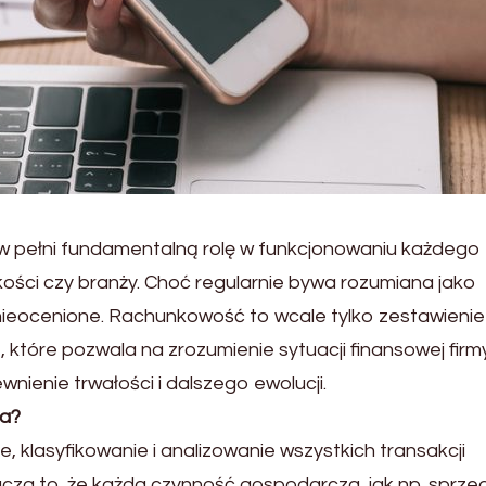
 pełni fundamentalną rolę w funkcjonowaniu każdego
lkości czy branży. Choć regularnie bywa rozumiana jako
 nieocenione. Rachunkowość to wcale tylko zestawienie
 które pozwala na zrozumienie sytuacji finansowej firmy
ienie trwałości i dalszego ewolucji.
za?
klasyfikowanie i analizowanie wszystkich transakcji
acza to, że każda czynność gospodarcza, jak np. sprze