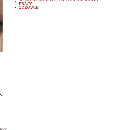
PRACY
ZDROWIE
,
daż