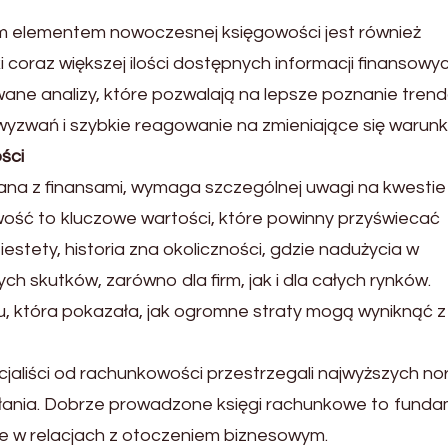
ym elementem nowoczesnej księgowości jest również
i coraz większej ilości dostępnych informacji finansowyc
ane analizy, które pozwalają na lepsze poznanie tren
yzwań i szybkie reagowanie na zmieniające się warunki
ści
ana z finansami, wymaga szczególnej uwagi na kwestie
iwość to kluczowe wartości, które powinny przyświecać
stety, historia zna okoliczności, gdzie nadużycia w
 skutków, zarówno dla firm, jak i dla całych rynków.
, która pokazała, jak ogromne straty mogą wyniknąć z
ecjaliści od rachunkowości przestrzegali najwyższych n
iałania. Dobrze prowadzone księgi rachunkowe to fund
akże w relacjach z otoczeniem biznesowym.