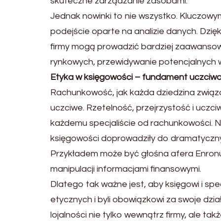
skuteczne zarządzanie zasobami.
Jednak nowinki to nie wszystko. Kluczow
podejście oparte na analizie danych. Dzięk
firmy mogą prowadzić bardziej zaawansow
rynkowych, przewidywanie potencjalnych w
Etyka w księgowości – fundament uczciwo
Rachunkowość, jak każda dziedzina związ
uczciwe. Rzetelność, przejrzystość i uczc
każdemu specjaliście od rachunkowości. Nie
księgowości doprowadziły do dramatycznych
Przykładem może być głośna afera Enronu
manipulacji informacjami finansowymi.
Dlatego tak ważne jest, aby księgowi i sp
etycznych i byli obowiązkowi za swoje dz
lojalności nie tylko wewnątrz firmy, ale t