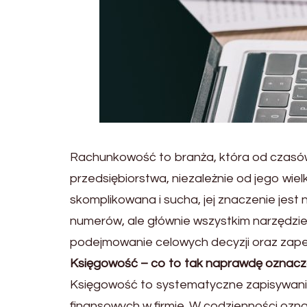
Rachunkowość to branża, która od czasów
przedsiębiorstwa, niezależnie od jego wie
skomplikowana i sucha, jej znaczenie jest
numerów, ale głównie wszystkim narzędzie,
podejmowanie celowych decyzji oraz zapewn
Księgowość – co to tak naprawdę oznac
Księgowość to systematyczne zapisywanie, 
finansowych w firmie. W codzienności ozn