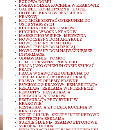
BUDOWA DOMU
DOBRA POLSKA KUCHNIA W KRAKOWIE
GABINET KOSMETYCZNY
HOTEL
HOTELE
KRAKOW RESTAURANT
KRAKÓW
KTO MOŻE ZOSTAĆ OPIEKUNEM DO
OSÓB STARSZYCH
KUCHNIA POLSKA KRAKÓW
KUCHNIA WŁOSKA KRAKÓW
MARKETING W SIECI
MEDYCYNA
NOWOCZESNY DOM ARTYKUŁY
NOWOCZESNY DOM BLOG
NOWOCZESNY DOM DZISIAJ
NOWOCZESNY DOM NAJWAŻNIEJSZE
INFORMACJE
ODNAWIANIE
POMOC
POMOC PRAWNA
POSADZKI
PRACA JAKO OPIEKUN GDZIE SZUKAĆ
PRACY
PRACA W ZAWODZIE OPIEKUNA CO
TRZEBA UMIEĆ BY DOSTAĆ PRACĘ
PRAWO
PROBLEMY PRAWNE
PSYCHOLOG KRAKÓW
REHABILITACJA
REKALAM
REKLAMA W INTERNECIE
REMONTY
RESTAURACJA
RESTAURACJA KRAKÓW
RESTAURACJA PRZY RYNKU W
KRAKOWIE
RESTAURACJA Z POLSKĄ KUCHNIĄ W
KRAKOWIE
SKLEP ONLINE
SKLEPY INTERNETOWE
SKUTECZNA REKLAMA
SUKNIE ŚLUBNE
SZAMBO BETONOWE
SZKOŁA
URODA
WYJAZD ZAGRANICE W POSZUKIWANIU