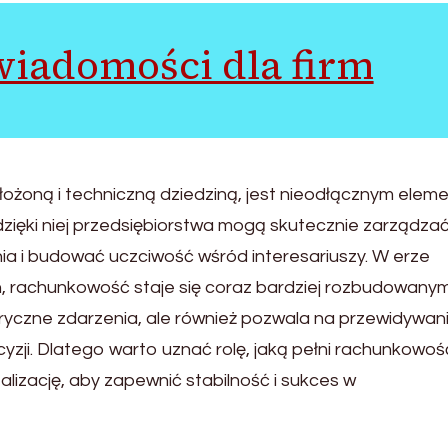
iadomości dla firm
żoną i techniczną dziedziną, jest nieodłącznym elem
ięki niej przedsiębiorstwa mogą skutecznie zarządza
nia i budować uczciwość wśród interesariuszy. W erze
h, rachunkowość staje się coraz bardziej rozbudowany
toryczne zdarzenia, ale również pozwala na przewidywan
zji. Dlatego warto uznać rolę, jaką pełni rachunkowoś
ealizację, aby zapewnić stabilność i sukces w