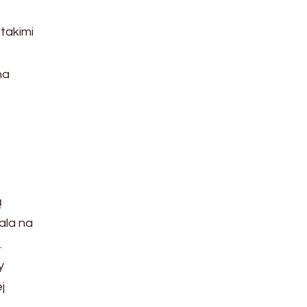
takimi
na
ą
ala na
.
y
j