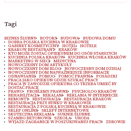
Tagi
BIZNES ŚLUBNY
BOTOKS
BUDOWA
BUDOWA DOMU
DOBRA POLSKA KUCHNIA W KRAKOWIE
GABINET KOSMETYCZNY
HOTEL
HOTELE
KRAKOW RESTAURANT
KRAKÓW
KTO MOŻE ZOSTAĆ OPIEKUNEM DO OSÓB STARSZYCH
KUCHNIA POLSKA KRAKÓW
KUCHNIA WŁOSKA KRAKÓW
MARKETING W SIECI
MEDYCYNA
NOWOCZESNY DOM ARTYKUŁY
NOWOCZESNY DOM BLOG
NOWOCZESNY DOM DZISIAJ
NOWOCZESNY DOM NAJWAŻNIEJSZE INFORMACJE
ODNAWIANIE
POMOC
POMOC PRAWNA
POSADZKI
PRACA JAKO OPIEKUN GDZIE SZUKAĆ PRACY
PRACA W ZAWODZIE OPIEKUNA CO TRZEBA UMIEĆ BY
DOSTAĆ PRACĘ
PRAWO
PROBLEMY PRAWNE
PSYCHOLOG KRAKÓW
REHABILITACJA
REKALAM
REKLAMA W INTERNECIE
REMONTY
RESTAURACJA
RESTAURACJA KRAKÓW
RESTAURACJA PRZY RYNKU W KRAKOWIE
RESTAURACJA Z POLSKĄ KUCHNIĄ W KRAKOWIE
SKLEP ONLINE
SKLEPY INTERNETOWE
SKUTECZNA REKLAMA
SUKNIE ŚLUBNE
SZAMBO BETONOWE
SZKOŁA
URODA
WYJAZD ZAGRANICE W POSZUKIWANIU PRACY
ZDROWIE