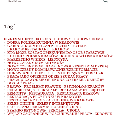
Tagi
BIZNES ŚLUBNY
BOTOKS
BUDOWA
BUDOWA DOMU
DOBRA POLSKA KUCHNIA W KRAKOWIE
GABINET KOSMETYCZNY
HOTEL
HOTELE
KRAKOW RESTAURANT
KRAKÓW
KTO MOŻE ZOSTAĆ OPIEKUNEM DO OSÓB STARSZYCH
KUCHNIA POLSKA KRAKÓW
KUCHNIA WŁOSKA KRAKÓW
MARKETING W SIECI
MEDYCYNA
NOWOCZESNY DOM ARTYKUŁY
NOWOCZESNY DOM BLOG
NOWOCZESNY DOM DZISIAJ
NOWOCZESNY DOM NAJWAŻNIEJSZE INFORMACJE
ODNAWIANIE
POMOC
POMOC PRAWNA
POSADZKI
PRACA JAKO OPIEKUN GDZIE SZUKAĆ PRACY
PRACA W ZAWODZIE OPIEKUNA CO TRZEBA UMIEĆ BY
DOSTAĆ PRACĘ
PRAWO
PROBLEMY PRAWNE
PSYCHOLOG KRAKÓW
REHABILITACJA
REKALAM
REKLAMA W INTERNECIE
REMONTY
RESTAURACJA
RESTAURACJA KRAKÓW
RESTAURACJA PRZY RYNKU W KRAKOWIE
RESTAURACJA Z POLSKĄ KUCHNIĄ W KRAKOWIE
SKLEP ONLINE
SKLEPY INTERNETOWE
SKUTECZNA REKLAMA
SUKNIE ŚLUBNE
SZAMBO BETONOWE
SZKOŁA
URODA
WYJAZD ZAGRANICE W POSZUKIWANIU PRACY
ZDROWIE